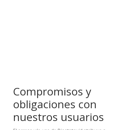
Siempre tendrás derecho
al acceso, rectificación, supresión, limitación, po
rtabilidad y olvido de tus datos.
En todo caso Biostatquid se reserva el derecho
de modificar, en cualquier momento y sin
necesidad de previo aviso, pero informando, la
presentación y configuración del sitio web
como el presente aviso legal.
Compromisos y
obligaciones con
nuestros usuarios