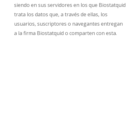
siendo en sus servidores en los que Biostatquid
trata los datos que, a través de ellas, los
usuarios, suscriptores o navegantes entregan
a la firma Biostatquid o comparten con esta.
Prestadores de pago.
Para que puedas pagar
a través de
PayPal
o
Stripe
, Biostatquid enviará
los datos estrictamente necesarios de aquellos
a estos procesadores de pago para la emisión
de la correspondiente solicitud de pago.
Tu información está protegida de acuerdo a
nuestra política de privacidad y cookies. Al
activar una suscripción o facilitar tus datos de
pago, comprendes y aceptas nuestra política de
privacidad y cookies
.