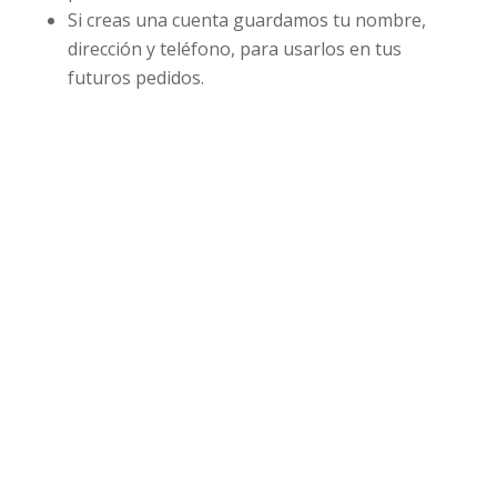
Si creas una cuenta guardamos tu nombre,
dirección y teléfono, para usarlos en tus
futuros pedidos.
Formularios de suscripción a Newsletter
: la
prestación del servicio de suscripción por
correo electrónico y envío de newsletter se
efectúa desde las instalaciones de la empresa
Active Campaign.
Correo electrónico:
Nuestro prestador de
servicios de correo electrónico es Google, Inc, a
través de Google Apps para empresas.
Prestadores de servicios de pago:
A través de
SendOwl, puedes acceder, por medio de
enlaces, a sitios web de terceros,